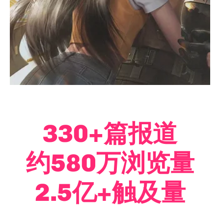
330+篇报道
约580万浏览量
2.5亿+触及量